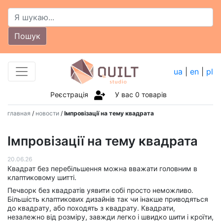
Пошук
ua
|
en
|
pl
Реєстрація
У вас
0
товарів
главная
/
новости
/
Імпровізації на тему квадрата
Імпровізації на тему квадрата
20.06.26
Квадрат без перебільшення можна вважати головним в
клаптиковому шитті.
Печворк без квадратів уявити собі просто неможливо.
Більшість клаптикових дизайнів так чи інакше приводяться
до квадрату, або походять з квадрату. Квадрати,
незалежно від розміру, завжди легко і швидко шити і кроїти,