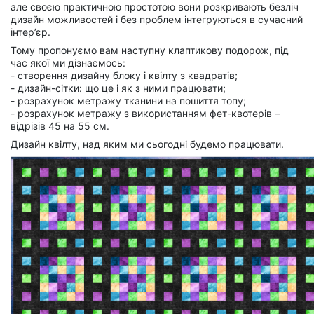
але своєю практичною простотою вони розкривають безліч
дизайн можливостей і без проблем інтегруються в сучасний
інтер’єр.
Тому пропонуємо вам наступну клаптикову подорож, під
час якої ми дізнаємось:
- створення дизайну блоку і квілту з квадратів;
- дизайн-сітки: що це і як з ними працювати;
- розрахунок метражу тканини на пошиття топу;
- розрахунок метражу з використанням фет-квотерів –
відрізів 45 на 55 см.
Дизайн квілту, над яким ми сьогодні будемо працювати.