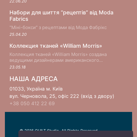
22.06.20
Набори для шиття “рецептів” від Moda
Fabrics
"Міні-бокси" з рецептами від Мода Фабрікс
25.04.20
Коллекция тканей «William Morris»
Коллекция тканей «William Morris» создана
ведущими дизайнерами американского
производителя хлопковых тканей Moda Fabrics в
23.05.18
сотрудничестве с музеем Виктории и Альберта в
Лондоне...
НАША АДРЕСА
01033, Україна м. Київ
вул. Черновола, 25, офіс 222 (вхід з двору)
+38 050 412 22 69
© 2016 QUILT Studio. All Rights Reserved.