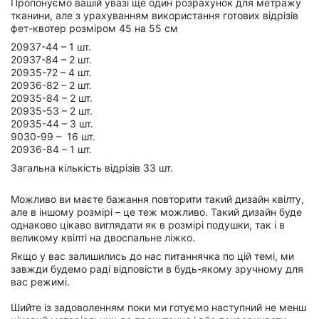
Пропонуємо вашій увазі ще один розрахунок для метражу
тканини, але з урахуванням використання готових відрізів
фет-квотер розміром 45 на 55 см
20937-44 – 1 шт.
20937-84 – 2 шт.
20935-72 – 4 шт.
20936-82 – 2 шт.
20935-84 – 2 шт.
20935-53 – 2 шт.
20935-44 – 3 шт.
9030-99 – 16 шт.
20936-84 – 1 шт.
Загальна кількість відрізів 33 шт.
Можливо ви маєте бажання повторити такий дизайн квілту,
але в іншому розмірі – це теж можливо. Такий дизайн буде
однаково цікаво виглядати як в розмірі подушки, так і в
великому квілті на двоспальне ліжко.
Якщо у вас залишились до нас питаннячка по цій темі, ми
завжди будемо раді відповісти в будь-якому зручному для
вас режимі.
Шийте із задоволенням поки ми готуємо наступний не менш