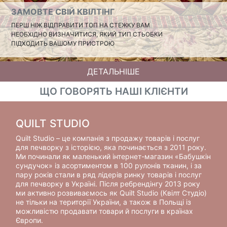
ЗАМОВТЕ СВІЙ КВІЛТІНГ
ПЕРШ НІЖ ВІДПРАВИТИ ТОП НА СТЕЖКУ ВАМ
НЕОБХІДНО ВИЗНАЧИТИСЯ, ЯКИЙ ТИП СТЬОБКИ
ПІДХОДИТЬ ВАШОМУ ПРИСТРОЮ
ДЕТАЛЬНІШЕ
ЩО ГОВОРЯТЬ НАШІ КЛІЄНТИ
QUILT STUDIO
Quilt Studio – це компанія з продажу товарів і послуг
для печворку з історією, яка починається з 2011 року.
Ми починали як маленький інтернет-магазин «Бабушкін
сундучок» із асортиментом в 100 рулонів тканин, і за
пару років стали в ряд лідерів ринку товарів і послуг
для печворку в Україні. Після ребрендінгу 2013 року
ми активно розвиваємось як Quilt Studio (Квілт Студіо)
не тільки на території України, а також в Польщі із
можливістю продавати товари й послуги в країнах
Європи.