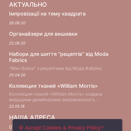
АКТУАЛЬНО
Імпровізації на тему квадрата
26.06.20
Органайзери для вишивки
22.06.20
Набори для шиття “рецептів” від Moda
Fabrics
"Міні-бокси" з рецептами від Мода Фабрікс
25.04.20
Коллекция тканей «William Morris»
Коллекция тканей «William Morris» создана
ведущими дизайнерами американского
производителя хлопковых тканей Moda Fabrics в
23.05.18
сотрудничестве с музеем Виктории и Альберта в
Лондоне...
НАША АДРЕСА
01033, Україна м. Київ
🍪 Accept Cookies & Privacy Policy?