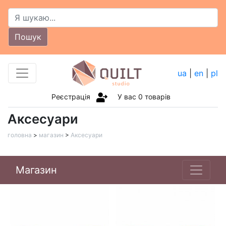
Пошук
ua
|
en
|
pl
Реєстрація
У вас
0
товарів
Аксесуари
головна
>
магазин
>
Аксесуари
Магазин