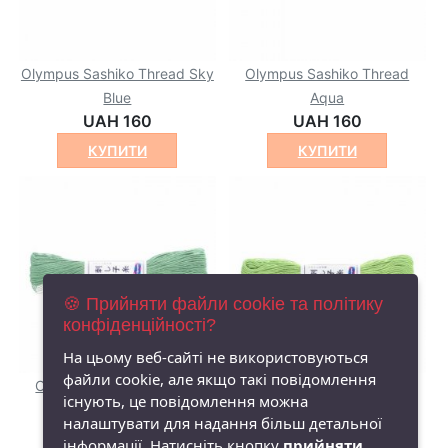
Olympus Sashiko Thread Sky
Olympus Sashiko Thread
Blue
Aqua
UAH 160
UAH 160
КУПИТИ
КУПИТИ
🍪 Прийняти файли cookie та політику
конфіденційності?
На цьому веб-сайті не використовуються
файли cookie, але якщо такі повідомлення
Olympus Sashiko Thread
Olympus Sashiko Thread
існують, це повідомлення можна
Green
Yellowish Green
налаштувати для надання більш детальної
UAH 160
UAH 160
інформації. Натисніть кнопку
прийняти