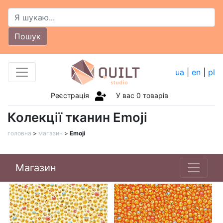
Пошук
ua
|
en
|
pl
Реєстрація
У вас
0
товарів
Колекції тканин Emoji
головна
>
магазин
>
Emoji
Магазин