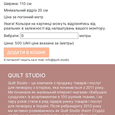
Ширина: 110 см
Мінімальний відріз 20 см
Ціна за погонний метр
Увага! Кольори на картинці можуть відрізнятись від
реальних в залежності від налаштувань вашого монітору.
Вибрати:
метры
Цена:
500
UAH ціна вказана за (метры)
Є питання? пишіть на e-mail: info@quilt.studio
QUILT STUDIO
Quilt Studio – це компанія з продажу товарів і послуг
для печворку з історією, яка починається з 2011 року.
Ми починали як маленький інтернет-магазин «Бабушкін
сундучок» із асортиментом в 100 рулонів тканин, і за
пару років стали в ряд лідерів ринку товарів і послуг
для печворку в Україні. Після ребрендінгу 2013 року
ми активно розвиваємось як Quilt Studio (Квілт Студіо)