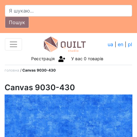
Пошук
ua
|
en
|
pl
Реєстрація
У вас
0
товарів
головна
/
Canvas 9030-430
Canvas 9030-430