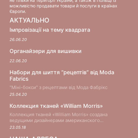
не тільки на території України, а також в Польщі із
можливістю продавати товари й послуги в країнах
Європи.
АКТУАЛЬНО
Імпровізації на тему квадрата
26.06.20
Органайзери для вишивки
22.06.20
Набори для шиття “рецептів” від Moda
Fabrics
"Міні-бокси" з рецептами від Мода Фабрікс
25.04.20
Коллекция тканей «William Morris»
Коллекция тканей «William Morris» создана
ведущими дизайнерами американского
производителя хлопковых тканей Moda Fabrics в
23.05.18
сотрудничестве с музеем Виктории и Альберта в
Лондоне...