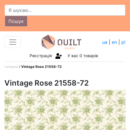
Пошук
ua
|
en
|
pl
Реєстрація
У вас
0
товарів
головна
/
Vintage Rose 21558-72
Vintage Rose 21558-72