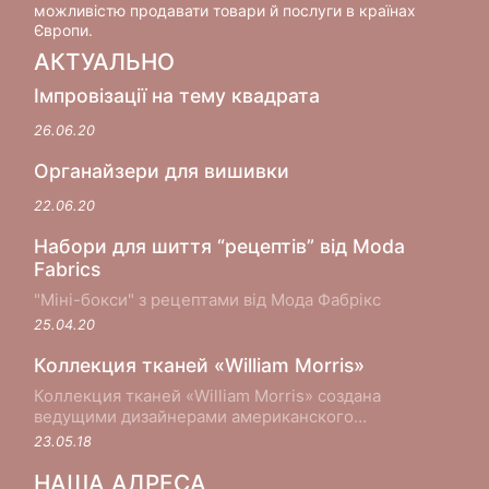
можливістю продавати товари й послуги в країнах
Європи.
АКТУАЛЬНО
Імпровізації на тему квадрата
26.06.20
Органайзери для вишивки
22.06.20
Набори для шиття “рецептів” від Moda
Fabrics
"Міні-бокси" з рецептами від Мода Фабрікс
25.04.20
Коллекция тканей «William Morris»
Коллекция тканей «William Morris» создана
ведущими дизайнерами американского
производителя хлопковых тканей Moda Fabrics в
23.05.18
сотрудничестве с музеем Виктории и Альберта в
Лондоне...
НАША АДРЕСА