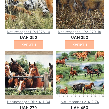
Naturescapes DP21376-10
Naturescapes DP21379-10
UAH 350
UAH 350
КУПИТИ
КУПИТИ
Narurescapes DP21411-34
Naturescapes 21412-74
UAH 270
UAH 450