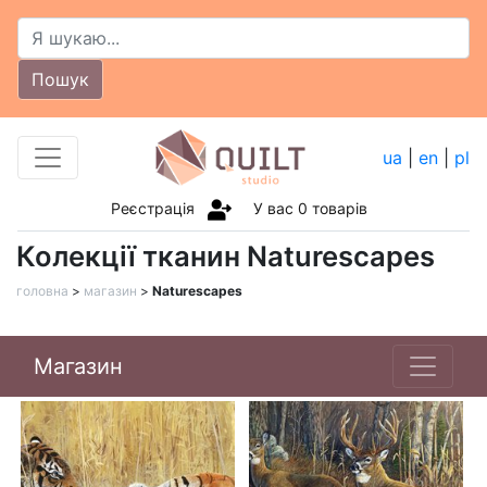
Пошук
ua
|
en
|
pl
Реєстрація
У вас
0
товарів
Колекції тканин Naturescapes
головна
>
магазин
>
Naturescapes
Магазин