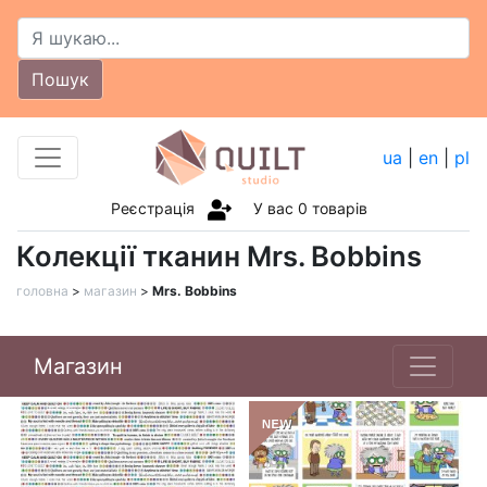
Пошук
ua
|
en
|
pl
Реєстрація
У вас
0
товарів
Колекції тканин Mrs. Bobbins
головна
>
магазин
>
Mrs. Bobbins
Магазин