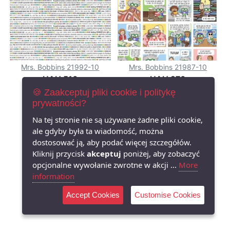
Mrs. Bobbins 21992-10
Mrs. Bobbins 21987-10
UAH 510
UAH 270
🍪 Zaakceptuj pliki cookie i politykę
КУПИТИ
КУПИТИ
prywatności?
Na tej stronie nie są używane żadne pliki cookie,
ale gdyby była ta wiadomość, można
dostosować ją, aby podać więcej szczegółów.
Kliknij przycisk
akceptuj
poniżej, aby zobaczyć
opcjonalne wywołanie zwrotne w akcji ...
More
information
Accept Cookies
Customise Cookies