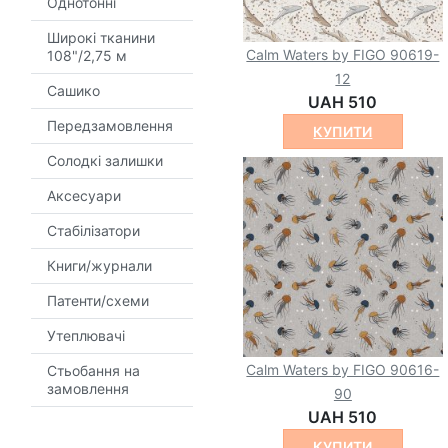
Однотонні
Широкі тканини
Calm Waters by FIGO 90619-
108"/2,75 м
12
Сашико
UAH 510
Передзамовлення
КУПИТИ
Солодкі залишки
Аксесуари
Стабілізатори
Книги/журнали
Патенти/схеми
Утеплювачі
Calm Waters by FIGO 90616-
Стьобання на
замовлення
90
UAH 510
КУПИТИ