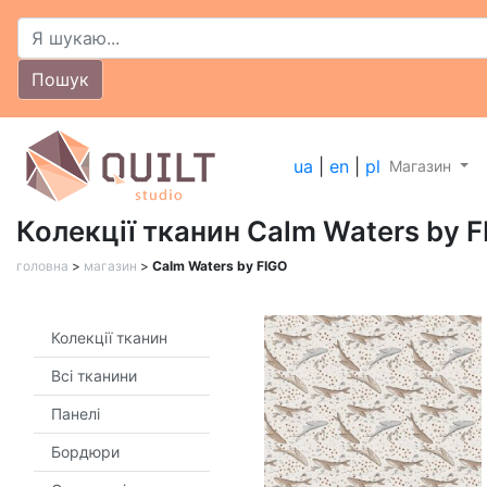
Пошук
ua
|
en
|
pl
Магазин
Колекції тканин Calm Waters by 
головна
>
магазин
>
Calm Waters by FIGO
Колекції тканин
Всі тканини
Панелі
Бордюри