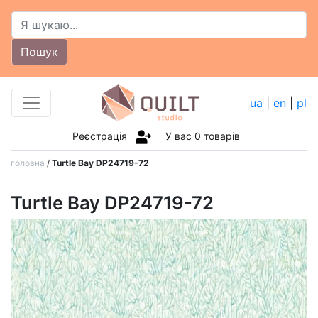
Пошук
ua
|
en
|
pl
Реєстрація
У вас
0
товарів
головна
/
Turtle Bay DP24719-72
Turtle Bay DP24719-72