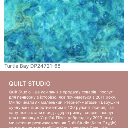
Turtle Bay DP24721-68
QUILT STUDIO
Quilt Studio – це компанія з продажу товарів і послуг
для печворку з історією, яка починається з 2011 року.
Ми починали як маленький інтернет-магазин «Бабушкін
сундучок» із асортиментом в 100 рулонів тканин, і за
пару років стали в ряд лідерів ринку товарів і послуг
для печворку в Україні. Після ребрендінгу 2013 року
ми активно розвиваємось як Quilt Studio (Квілт Студіо)
не тільки на території України, а також в Польщі із