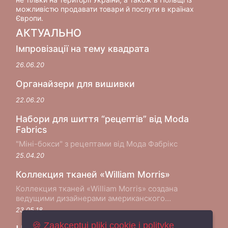
можливістю продавати товари й послуги в країнах
Європи.
АКТУАЛЬНО
Імпровізації на тему квадрата
26.06.20
Органайзери для вишивки
22.06.20
Набори для шиття “рецептів” від Moda
Fabrics
"Міні-бокси" з рецептами від Мода Фабрікс
25.04.20
Коллекция тканей «William Morris»
Коллекция тканей «William Morris» создана
ведущими дизайнерами американского
производителя хлопковых тканей Moda Fabrics в
23.05.18
сотрудничестве с музеем Виктории и Альберта в
🍪 Zaakceptuj pliki cookie i politykę
Лондоне...