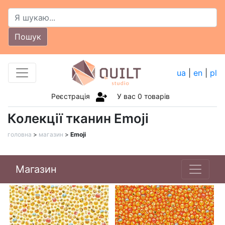
Пошук
ua
|
en
|
pl
Реєстрація
У вас
0
товарів
Колекції тканин Emoji
головна
>
магазин
>
Emoji
Магазин