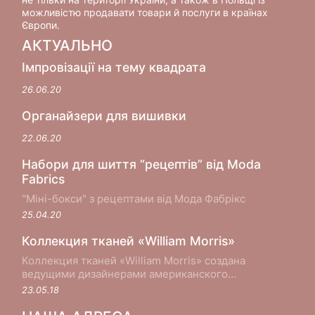
можливістю продавати товари й послуги в країнах
Європи.
АКТУАЛЬНО
Імпровізації на тему квадрата
26.06.20
Органайзери для вишивки
22.06.20
Набори для шиття “рецептів” від Moda
Fabrics
"Міні-бокси" з рецептами від Мода Фабрікс
25.04.20
Коллекция тканей «William Morris»
Коллекция тканей «William Morris» создана
ведущими дизайнерами американского
производителя хлопковых тканей Moda Fabrics в
23.05.18
сотрудничестве с музеем Виктории и Альберта в
Лондоне...