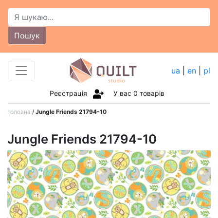
Пошук
ua
|
en
|
pl
Реєстрація
У вас
0
товарів
головна
/
Jungle Friends 21794-10
Jungle Friends 21794-10