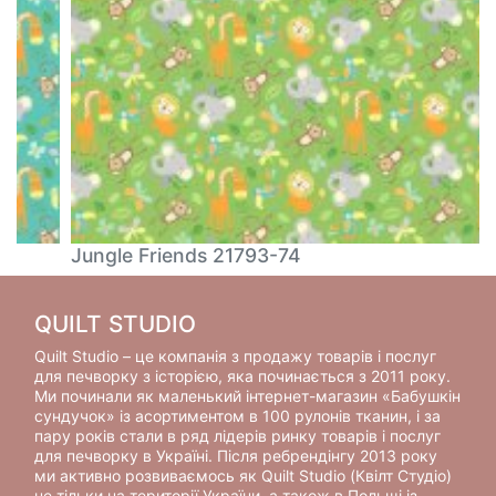
Jungle Friends 21793-74
QUILT STUDIO
Quilt Studio – це компанія з продажу товарів і послуг
для печворку з історією, яка починається з 2011 року.
Ми починали як маленький інтернет-магазин «Бабушкін
сундучок» із асортиментом в 100 рулонів тканин, і за
пару років стали в ряд лідерів ринку товарів і послуг
для печворку в Україні. Після ребрендінгу 2013 року
ми активно розвиваємось як Quilt Studio (Квілт Студіо)
не тільки на території України, а також в Польщі із