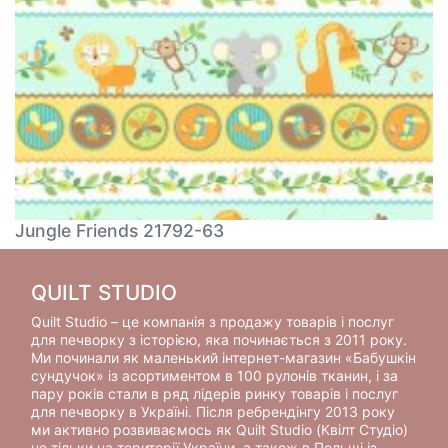
Jungle Friends 21792-63
QUILT STUDIO
Quilt Studio – це компанія з продажу товарів і послуг
для печворку з історією, яка починається з 2011 року.
Ми починали як маленький інтернет-магазин «Бабушкін
сундучок» із асортиментом в 100 рулонів тканин, і за
пару років стали в ряд лідерів ринку товарів і послуг
для печворку в Україні. Після ребрендінгу 2013 року
ми активно розвиваємось як Quilt Studio (Квілт Студіо)
не тільки на території України, а також в Польщі із