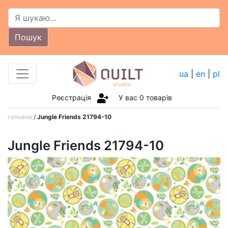
Пошук
ua
|
en
|
pl
Реєстрація
У вас
0
товарів
головна
/
Jungle Friends 21794-10
Jungle Friends 21794-10