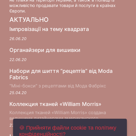
можливістю продавати товари й послуги в країнах
Європи.
АКТУАЛЬНО
Імпровізації на тему квадрата
26.06.20
Органайзери для вишивки
22.06.20
Набори для шиття “рецептів” від Moda
Fabrics
"Міні-бокси" з рецептами від Мода Фабрікс
25.04.20
Коллекция тканей «William Morris»
Коллекция тканей «William Morris» создана
ведущими дизайнерами американского
производителя хлопковых тканей Moda Fabrics в
23.05.18
🍪 Прийняти файли cookie та політику
сотрудничестве с музеем Виктории и Альберта в
конфіденційності?
Лондоне...