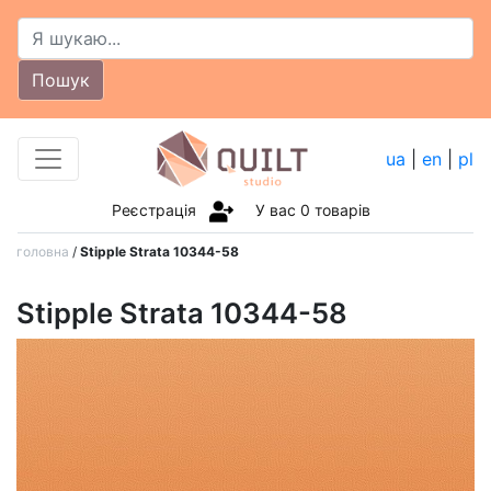
Пошук
ua
|
en
|
pl
Реєстрація
У вас
0
товарів
головна
/
Stipple Strata 10344-58
Stipple Strata 10344-58