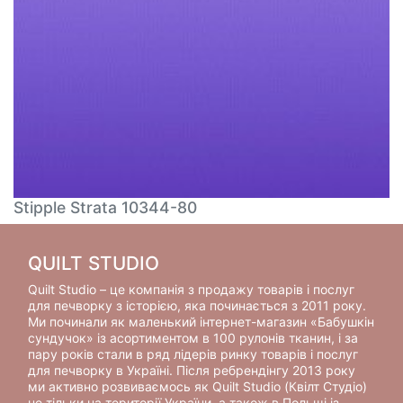
Stipple Strata 10344-80
QUILT STUDIO
Quilt Studio – це компанія з продажу товарів і послуг
для печворку з історією, яка починається з 2011 року.
Ми починали як маленький інтернет-магазин «Бабушкін
сундучок» із асортиментом в 100 рулонів тканин, і за
пару років стали в ряд лідерів ринку товарів і послуг
для печворку в Україні. Після ребрендінгу 2013 року
ми активно розвиваємось як Quilt Studio (Квілт Студіо)
не тільки на території України, а також в Польщі із