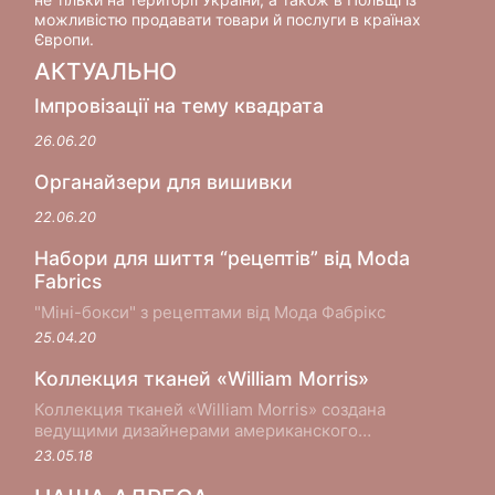
можливістю продавати товари й послуги в країнах
Європи.
АКТУАЛЬНО
Імпровізації на тему квадрата
26.06.20
Органайзери для вишивки
22.06.20
Набори для шиття “рецептів” від Moda
Fabrics
"Міні-бокси" з рецептами від Мода Фабрікс
25.04.20
Коллекция тканей «William Morris»
Коллекция тканей «William Morris» создана
ведущими дизайнерами американского
производителя хлопковых тканей Moda Fabrics в
23.05.18
сотрудничестве с музеем Виктории и Альберта в
Лондоне...