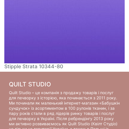
Stipple Strata 10344-80
QUILT STUDIO
Quilt Studio – це компанія з продажу товарів і послуг
для печворку з історією, яка починається з 2011 року.
Ми починали як маленький інтернет-магазин «Бабушкін
сундучок» із асортиментом в 100 рулонів тканин, і за
пару років стали в ряд лідерів ринку товарів і послуг
для печворку в Україні. Після ребрендінгу 2013 року
ми активно розвиваємось як Quilt Studio (Квілт Студіо)
не тільки на території України, а також в Польщі із