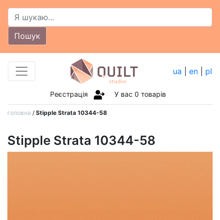
Пошук
ua
|
en
|
pl
Реєстрація
У вас
0
товарів
головна
/
Stipple Strata 10344-58
Stipple Strata 10344-58