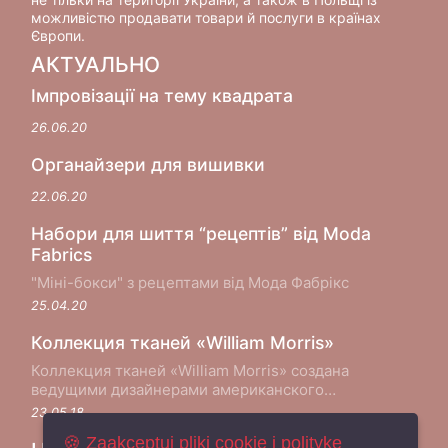
можливістю продавати товари й послуги в країнах
Європи.
АКТУАЛЬНО
Імпровізації на тему квадрата
26.06.20
Органайзери для вишивки
22.06.20
Набори для шиття “рецептів” від Moda
Fabrics
"Міні-бокси" з рецептами від Мода Фабрікс
25.04.20
Коллекция тканей «William Morris»
Коллекция тканей «William Morris» создана
ведущими дизайнерами американского
производителя хлопковых тканей Moda Fabrics в
23.05.18
сотрудничестве с музеем Виктории и Альберта в
🍪 Zaakceptuj pliki cookie i politykę
Лондоне...