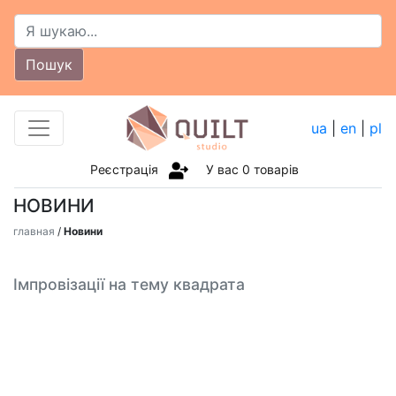
Пошук
ua
|
en
|
pl
Реєстрація
У вас
0
товарів
НОВИНИ
главная
/
Новини
Імпровізації на тему квадрата