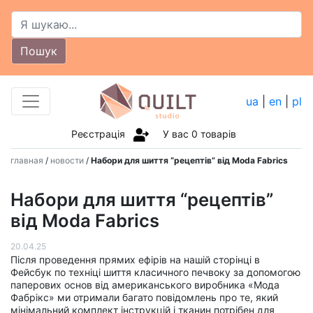
Пошук
ua
|
en
|
pl
Реєстрація
У вас
0
товарів
главная
/
новости
/
Набори для шиття “рецептів” від Moda Fabrics
Набори для шиття “рецептів”
від Moda Fabrics
20.04.25
Після проведення прямих ефірів на нашій сторінці в
Фейсбук по техніці шиття класичного печвоку за допомогою
паперових основ від американського виробника «Мода
Фабрікс» ми отримали багато повідомлень про те, який
мінімальний комплект інструкцій і тканин потрібен для