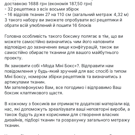
доставкою 1688 грн (економія 187,50 грн)
- 32 рецептика з всіх восьми збірок
- 16 відрізів тканин 27 на 110 см (загальний метраж 4,32 м)
З такого набору ви зможете опробувати всі рецептики й
обрати всій улюблений й пошити 16 блоків
Головна особливість такого боксику полягає в тім, що ви
можете самостійно визначитись чим його наповнити
відповідно до зазначених вище конфігурацій, також ви
самостійно обираєте тканини для вашого майбутнього
проекту.
Як замовити собі «Мода Міні Бокс»?. Відправити нам
повідомлення у будь-який зручний для вас спосіб із типом
Міні Боксу, номером збірки рецептиків та визначитись з
артикулами тканин.
Ми зателефонуємо Вам, все погодимо і відправимо Ваш
боксик клаптикового щастя.
В кожному з боксиків ви отримаєте додаткові матеріали від
нас, які допоможуть зреалізувати ваші неповторні вироби, а
також будуть дуже корисними для створення власних
дизайнів, підборі тканин та розрахунку загального метражу
тканин.