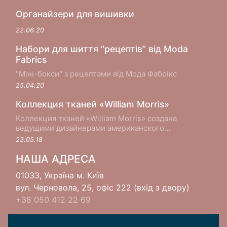
Органайзери для вишивки
22.06.20
Набори для шиття “рецептів” від Moda
Fabrics
"Міні-бокси" з рецептами від Мода Фабрікс
25.04.20
Коллекция тканей «William Morris»
Коллекция тканей «William Morris» создана
ведущими дизайнерами американского
производителя хлопковых тканей Moda Fabrics в
23.05.18
сотрудничестве с музеем Виктории и Альберта в
Лондоне...
НАША АДРЕСА
01033, Україна м. Київ
вул. Черновола, 25, офіс 222 (вхід з двору)
+38 050 412 22 69