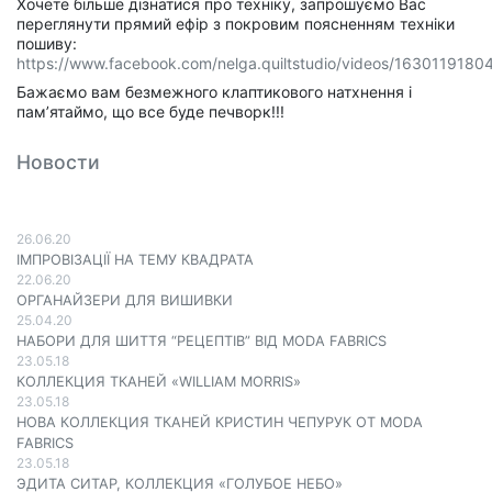
Хочете більше дізнатися про техніку, запрошуємо Вас
переглянути прямий ефір з покровим поясненням техніки
пошиву:
https://www.facebook.com/nelga.quiltstudio/videos/1630119180
Бажаємо вам безмежного клаптикового натхнення і
пам’ятаймо, що все буде печворк!!!
Новости
26.06.20
ІМПРОВІЗАЦІЇ НА ТЕМУ КВАДРАТА
22.06.20
ОРГАНАЙЗЕРИ ДЛЯ ВИШИВКИ
25.04.20
НАБОРИ ДЛЯ ШИТТЯ “РЕЦЕПТІВ” ВІД MODA FABRICS
23.05.18
КОЛЛЕКЦИЯ ТКАНЕЙ «WILLIAM MORRIS»
23.05.18
НОВА КОЛЛЕКЦИЯ ТКАНЕЙ КРИСТИН ЧЕПУРУК ОТ MODA
FABRICS
23.05.18
ЭДИТА СИТАР, КОЛЛЕКЦИЯ «ГОЛУБОЕ НЕБО»