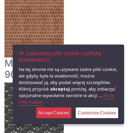
🍪 Zaakceptuj pliki cookie i politykę
prywatności?
Mountains Calling by FIGO
Na tej stronie nie są używane żadne pliki cookie,
90688-32
ale gdyby była ta wiadomość, można
dostosować ją, aby podać więcej szczegółów.
Kliknij przycisk
akceptuj
poniżej, aby zobaczyć
opcjonalne wywołanie zwrotne w akcji ...
More
information
Accept Cookies
Customise Cookies