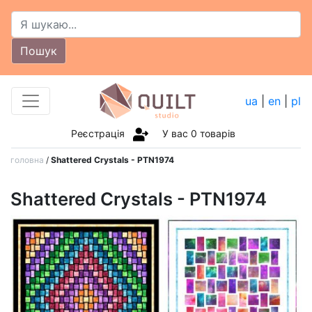
Пошук
ua
|
en
|
pl
Реєстрація
У вас
0
товарів
головна
/
Shattered Crystals - PTN1974
Shattered Crystals - PTN1974