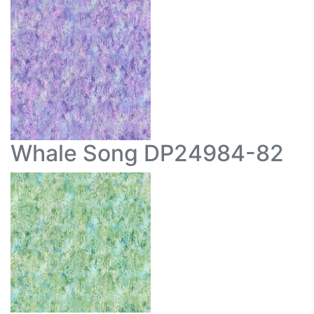
Whale Song DP24984-82