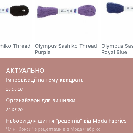
hiko Thread
Olympus Sashiko Thread
Olympus Sas
Purple
Royal Blue
АКТУАЛЬНО
Імпровізації на тему квадрата
26.06.20
Органайзери для вишивки
22.06.20
Набори для шиття “рецептів” від Moda Fabrics
"Міні-бокси" з рецептами від Мода Фабрікс