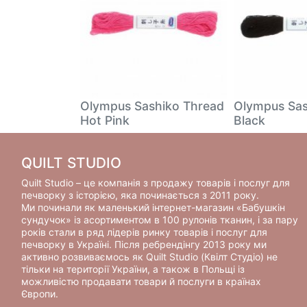
hiko Thread
Olympus Sashiko Thread
Olympus Sas
Hot Pink
Black
QUILT STUDIO
Quilt Studio – це компанія з продажу товарів і послуг для
печворку з історією, яка починається з 2011 року.
Ми починали як маленький інтернет-магазин «Бабушкін
сундучок» із асортиментом в 100 рулонів тканин, і за пару
років стали в ряд лідерів ринку товарів і послуг для
печворку в Україні. Після ребрендінгу 2013 року ми
активно розвиваємось як Quilt Studio (Квілт Студіо) не
тільки на території України, а також в Польщі із
можливістю продавати товари й послуги в країнах
Європи.