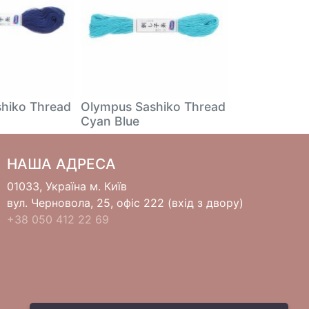
hiko Thread
Olympus Sashiko Thread
Olympus Sas
Cyan Blue
Yellow
НАША АДРЕСА
01033, Україна м. Київ
вул. Черновола, 25, офіс 222 (вхід з двору)
+38 050 412 22 69