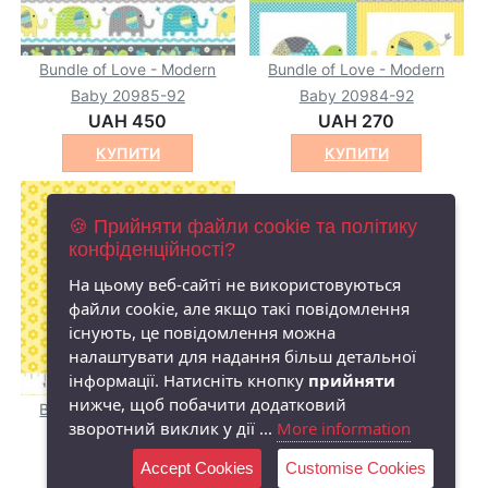
Bundle of Love - Modern
Bundle of Love - Modern
Baby 20985-92
Baby 20984-92
UAH 450
UAH 270
КУПИТИ
КУПИТИ
🍪 Прийняти файли cookie та політику
конфіденційності?
На цьому веб-сайті не використовуються
файли cookie, але якщо такі повідомлення
існують, це повідомлення можна
налаштувати для надання більш детальної
інформації. Натисніть кнопку
прийняти
нижче, щоб побачити додатковий
Bundle of Love - Modern
зворотний виклик у дії ...
More information
Baby 20992-52
UAH
Accept Cookies
Customise Cookies