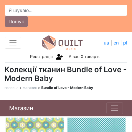
Пошук
ua
|
en
|
pl
Реєстрація
У вас
0
товарів
Колекції тканин Bundle of Love -
Modern Baby
головна
>
магазин
>
Bundle of Love - Modern Baby
Магазин