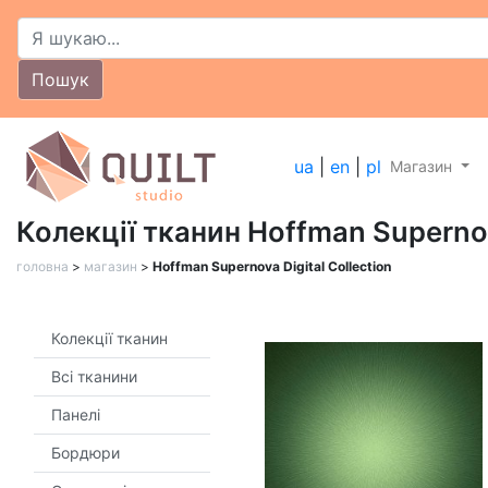
Пошук
ua
|
en
|
pl
Магазин
Колекції тканин Hoffman Supernov
головна
>
магазин
>
Hoffman Supernova Digital Collection
Колекції тканин
Всі тканини
Панелі
Бордюри