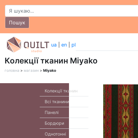
Пошук
ua
|
en
|
pl
Колекції тканин Miyako
головна
>
магазин
>
Miyako
Колекції тканин
Всі тканини
Панелі
Бордюри
Однотонні