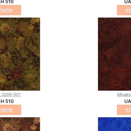
H 510
UA
УПИТИ
К
o 3209-001
Miyak
H 510
UA
УПИТИ
К