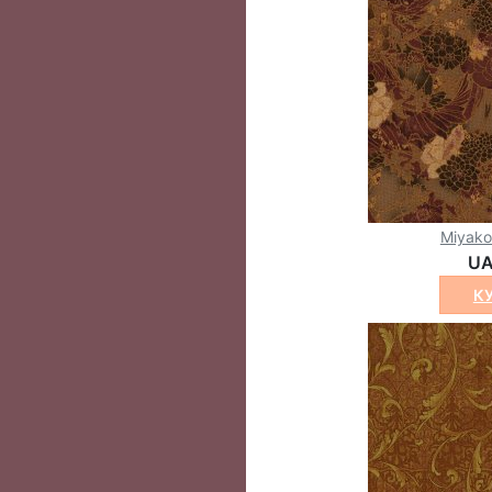
Miyak
UA
К