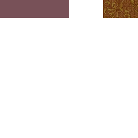
Miyak
UA
К