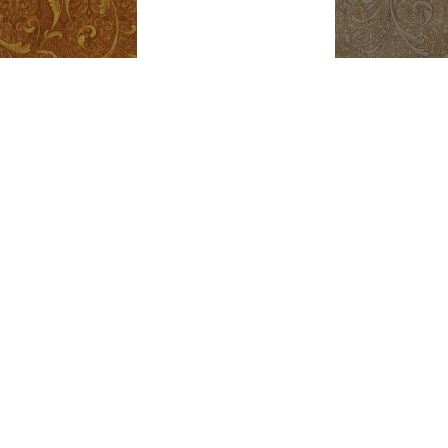
o 3210-003
Miyak
H 510
UA
УПИТИ
К