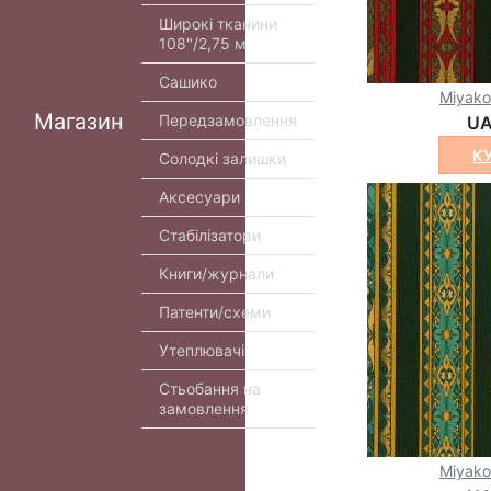
Широкі тканини
108"/2,75 м
Сашико
Miyak
Магазин
Передзамовлення
UA
К
Солодкі залишки
Аксесуари
Стабілізатори
Книги/журнали
Патенти/схеми
Утеплювачі
Стьобання на
замовлення
Miyak