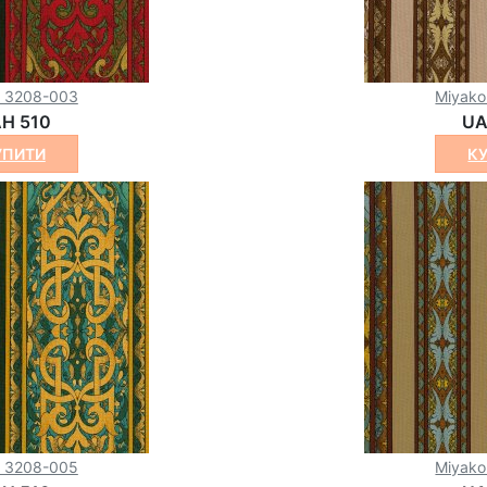
o 3208-003
Miyak
H 510
UA
УПИТИ
К
o 3208-005
Miyak