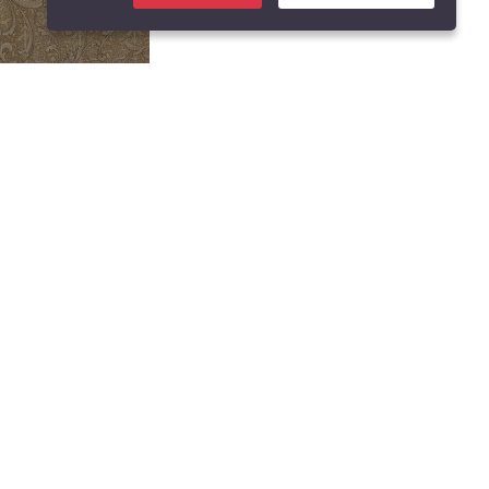
o 3210-005
H 510
УПИТИ