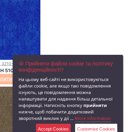
🍪 Прийняти файли cookie та політику
o 3210-002
конфіденційності?
H 510
На цьому веб-сайті не використовуються
УПИТИ
файли cookie, але якщо такі повідомлення
існують, це повідомлення можна
налаштувати для надання більш детальної
інформації. Натисніть кнопку
прийняти
нижче, щоб побачити додатковий
зворотний виклик у дії ...
More information
Accept Cookies
Customise Cookies