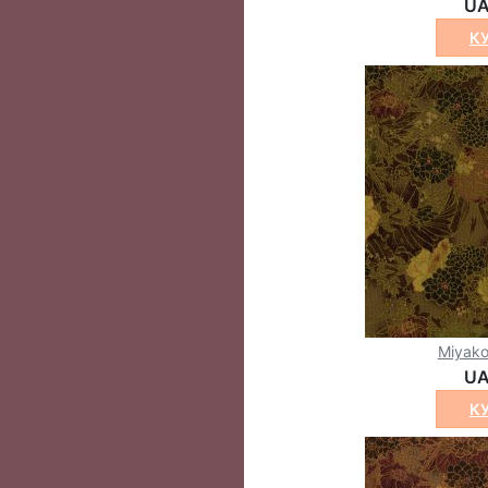
UA
К
Miyak
UA
К