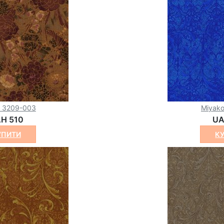
o 3209-003
Miyak
H 510
UA
УПИТИ
К