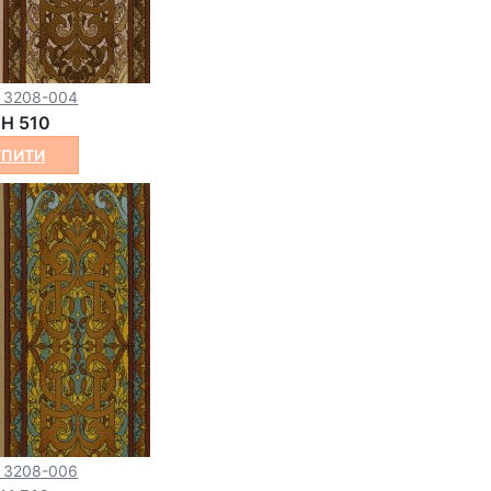
o 3208-004
H 510
УПИТИ
o 3208-006