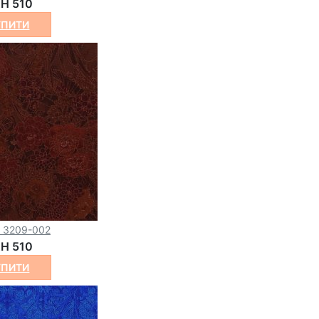
H 510
УПИТИ
o 3209-002
H 510
УПИТИ