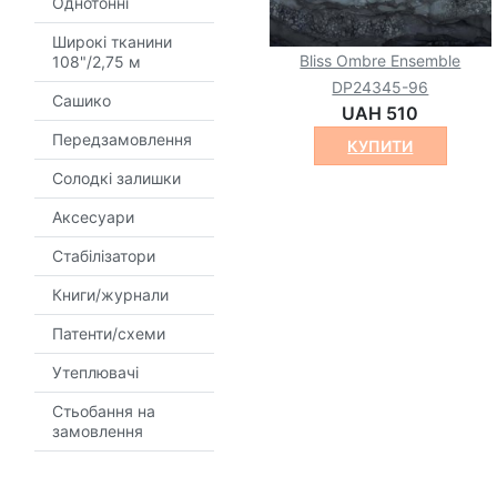
Однотонні
Широкі тканини
Bliss Ombre Ensemble
108"/2,75 м
DP24345-96
Сашико
UAH 510
Передзамовлення
КУПИТИ
Солодкі залишки
Аксесуари
Стабілізатори
Книги/журнали
Патенти/схеми
Утеплювачі
Стьобання на
замовлення