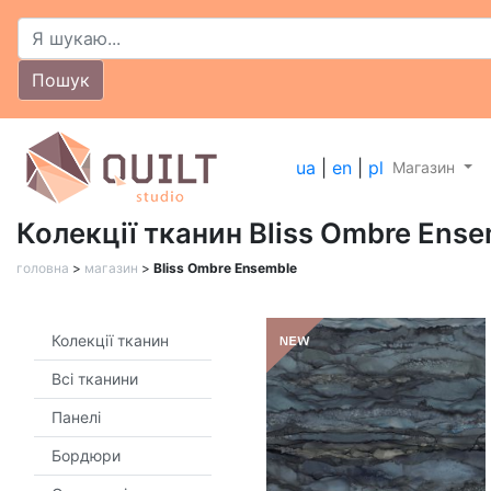
Пошук
ua
|
en
|
pl
Магазин
Колекції тканин Bliss Ombre Ens
головна
>
магазин
>
Bliss Ombre Ensemble
Колекції тканин
Всі тканини
Панелі
Бордюри