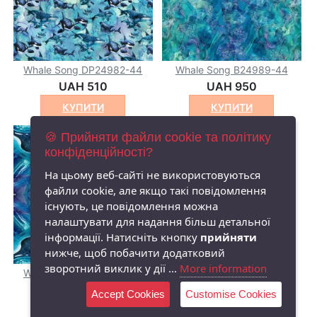
Whale Song DP24982-44
Whale Song B24989-44
UAH 510
UAH 950
КУПИТИ
КУПИТИ
🍪 Прийняти файли cookie та політику
конфіденційності?
На цьому веб-сайті не використовуються
файли cookie, але якщо такі повідомлення
існують, це повідомлення можна
налаштувати для надання більш детальної
інформації. Натисніть кнопку
прийняти
нижче, щоб побачити додатковий
зворотний виклик у дії ...
More information
Whale Song DP24990-44
UAH 510
Accept Cookies
Customise Cookies
КУПИТИ