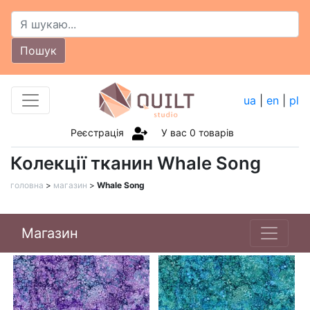
Пошук
ua
|
en
|
pl
Реєстрація
У вас
0
товарів
Колекції тканин Whale Song
головна
>
магазин
>
Whale Song
Магазин