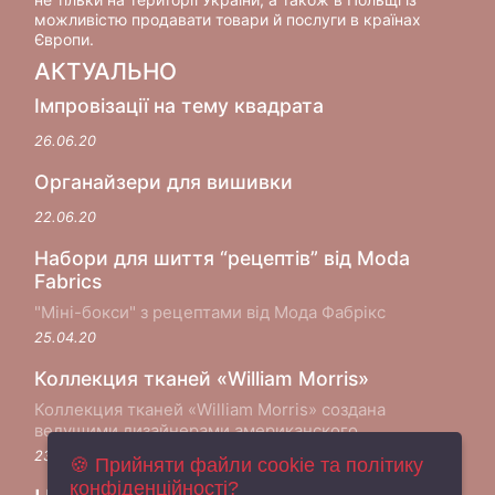
можливістю продавати товари й послуги в країнах
Європи.
АКТУАЛЬНО
Імпровізації на тему квадрата
26.06.20
Органайзери для вишивки
22.06.20
Набори для шиття “рецептів” від Moda
Fabrics
"Міні-бокси" з рецептами від Мода Фабрікс
25.04.20
Коллекция тканей «William Morris»
Коллекция тканей «William Morris» создана
ведущими дизайнерами американского
производителя хлопковых тканей Moda Fabrics в
23.05.18
🍪 Прийняти файли cookie та політику
сотрудничестве с музеем Виктории и Альберта в
конфіденційності?
Лондоне...