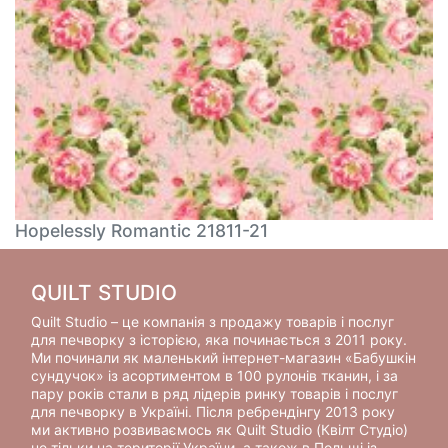
Hopelessly Romantic 21811-21
QUILT STUDIO
Quilt Studio – це компанія з продажу товарів і послуг
для печворку з історією, яка починається з 2011 року.
Ми починали як маленький інтернет-магазин «Бабушкін
сундучок» із асортиментом в 100 рулонів тканин, і за
пару років стали в ряд лідерів ринку товарів і послуг
для печворку в Україні. Після ребрендінгу 2013 року
ми активно розвиваємось як Quilt Studio (Квілт Студіо)
не тільки на території України, а також в Польщі із