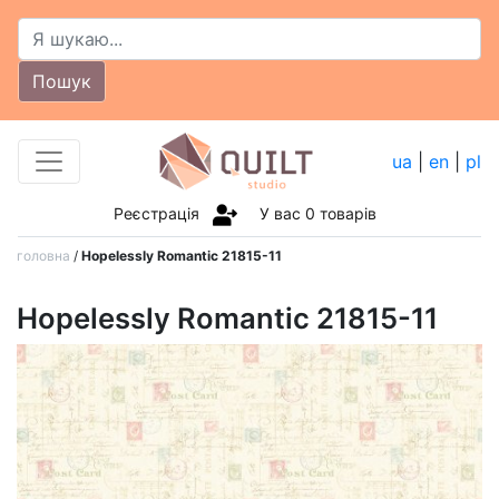
Пошук
ua
|
en
|
pl
Реєстрація
У вас
0
товарів
головна
/
Hopelessly Romantic 21815-11
Hopelessly Romantic 21815-11