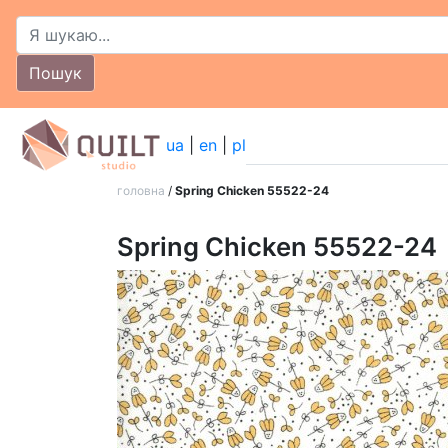
Пошук
ua
|
en
|
pl
головна
/
Spring Chicken 55522-24
Spring Chicken 55522-24