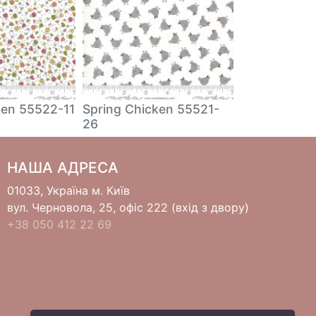
ken 55522-11
Spring Chicken 55521-
Spring Chic
26
НАША АДРЕСА
01033, Україна м. Київ
вул. Черновола, 25, офіс 222 (вхід з двору)
+38 050 412 22 69