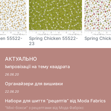
ken 55522-
Spring Chicken 55522-
Spring Chic
23
АКТУАЛЬНО
Імпровізації на тему квадрата
26.06.20
Органайзери для вишивки
22.06.20
Набори для шиття “рецептів” від Moda Fabrics
"Міні-бокси" з рецептами від Мода Фабрікс