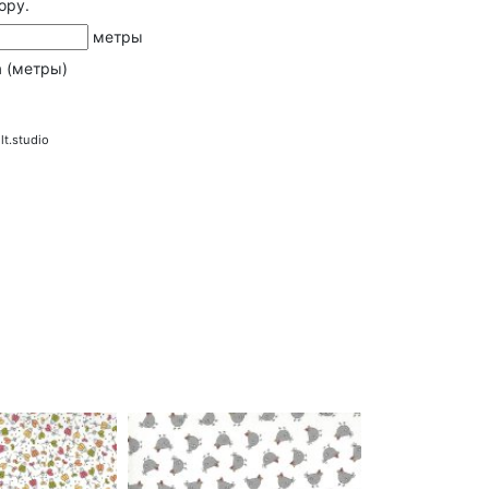
ору.
метры
а (метры)
lt.studio