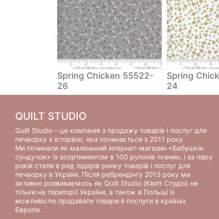
ken 55523-
Spring Chicken 55522-
Spring Chic
26
24
QUILT STUDIO
Quilt Studio – це компанія з продажу товарів і послуг для
печворку з історією, яка починається з 2011 року.
Ми починали як маленький інтернет-магазин «Бабушкін
сундучок» із асортиментом в 100 рулонів тканин, і за пару
років стали в ряд лідерів ринку товарів і послуг для
печворку в Україні. Після ребрендінгу 2013 року ми
активно розвиваємось як Quilt Studio (Квілт Студіо) не
тільки на території України, а також в Польщі із
можливістю продавати товари й послуги в країнах
Європи.