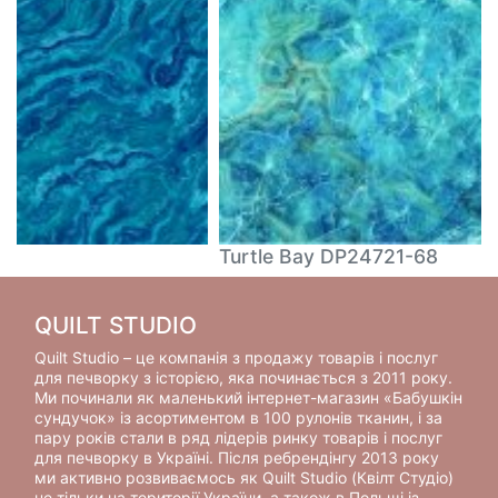
Turtle Bay DP24721-68
QUILT STUDIO
Quilt Studio – це компанія з продажу товарів і послуг
для печворку з історією, яка починається з 2011 року.
Ми починали як маленький інтернет-магазин «Бабушкін
сундучок» із асортиментом в 100 рулонів тканин, і за
пару років стали в ряд лідерів ринку товарів і послуг
для печворку в Україні. Після ребрендінгу 2013 року
ми активно розвиваємось як Quilt Studio (Квілт Студіо)
не тільки на території України, а також в Польщі із