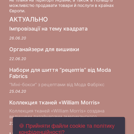
можливістю продавати товари й послуги в країнах
Європи.
АКТУАЛЬНО
Імпровізації на тему квадрата
26.06.20
Органайзери для вишивки
22.06.20
Набори для шиття “рецептів” від Moda
Fabrics
"Міні-бокси" з рецептами від Мода Фабрікс
25.04.20
Коллекция тканей «William Morris»
Коллекция тканей «William Morris» создана
ведущими дизайнерами американского
производителя хлопковых тканей Moda Fabrics в
23.05.18
🍪 Прийняти файли cookie та політику
сотрудничестве с музеем Виктории и Альберта в
конфіденційності?
Лондоне...