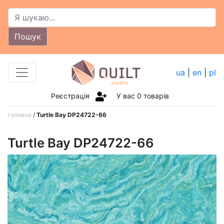
Пошук
ua
|
en
|
pl
Реєстрація
У вас
0
товарів
головна
/
Turtle Bay DP24722-66
Turtle Bay DP24722-66