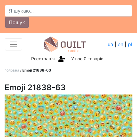
Пошук
ua
|
en
|
pl
Реєстрація
У вас
0
товарів
головна
/
Emoji 21838-63
Emoji 21838-63