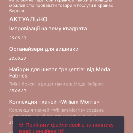
можливістю продавати товари й послуги в країнах
Європи.
АКТУАЛЬНО
Імпровізації на тему квадрата
26.06.20
Органайзери для вишивки
22.06.20
Набори для шиття “рецептів” від Moda
Fabrics
"Міні-бокси" з рецептами від Мода Фабрікс
25.04.20
Коллекция тканей «William Morris»
Коллекция тканей «William Morris» создана
ведущими дизайнерами американского
производителя хлопковых тканей Moda Fabrics в
23.05.18
🍪 Прийняти файли cookie та політику
сотрудничестве с музеем Виктории и Альберта в
конфіденційності?
Лондоне...