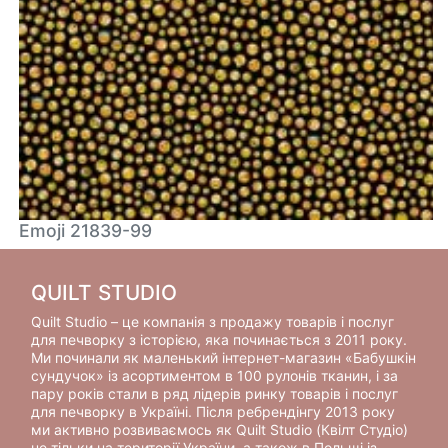
Emoji 21839-99
QUILT STUDIO
Quilt Studio – це компанія з продажу товарів і послуг
для печворку з історією, яка починається з 2011 року.
Ми починали як маленький інтернет-магазин «Бабушкін
сундучок» із асортиментом в 100 рулонів тканин, і за
пару років стали в ряд лідерів ринку товарів і послуг
для печворку в Україні. Після ребрендінгу 2013 року
ми активно розвиваємось як Quilt Studio (Квілт Студіо)
не тільки на території України, а також в Польщі із