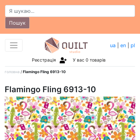
Пошук
ua
|
en
|
pl
Реєстрація
У вас
0
товарів
головна
/
Flamingo Fling 6913-10
Flamingo Fling 6913-10