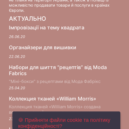
можливістю продавати товари й послуги в країнах
Європи.
АКТУАЛЬНО
Імпровізації на тему квадрата
26.06.20
Органайзери для вишивки
22.06.20
Набори для шиття “рецептів” від Moda
Fabrics
"Міні-бокси" з рецептами від Мода Фабрікс
25.04.20
Коллекция тканей «William Morris»
Коллекция тканей «William Morris» создана
ведущими дизайнерами американского
производителя хлопковых тканей Moda Fabrics в
23.05.18
🍪 Прийняти файли cookie та політику
сотрудничестве с музеем Виктории и Альберта в
конфіденційності?
Лондоне...