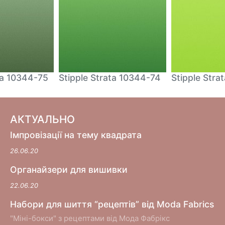
ta 10344-75
Stipple Strata 10344-74
Stipple Stra
АКТУАЛЬНО
Імпровізації на тему квадрата
26.06.20
Органайзери для вишивки
22.06.20
Набори для шиття “рецептів” від Moda Fabrics
"Міні-бокси" з рецептами від Мода Фабрікс