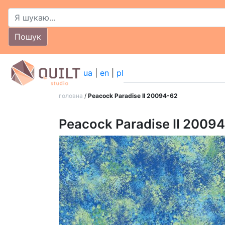
Пошук
ua
|
en
|
pl
головна
/
Peacock Paradise II 20094-62
Peacock Paradise II 2009