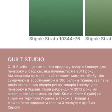
ta 10344-80
Stipple Strata 10344-76
Stipple Stra
QUILT STUDIO
Quilt Studio – це компанія з продажу товарів і послуг для
печворку з історією, яка починається з 2011 року.
Ми починали як маленький інтернет-магазин «Бабушкін
сундучок» із асортиментом в 100 рулонів тканин, і за пару
років стали в ряд лідерів ринку товарів і послуг для
печворку в Україні. Після ребрендінгу 2013 року ми
активно розвиваємось як Quilt Studio (Квілт Студіо) не
тільки на території України, а також в Польщі із
можливістю продавати товари й послуги в країнах
Європи.