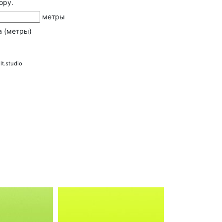
ору.
метры
а (метры)
lt.studio